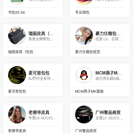
书包20-34
专业钱包
瑞丽皮具（包包
豪力仕箱包现货
各类大牌男包，女包，钱包，皮带，杂货等等，支持退换，详情咨询！
经营 LV，古琦，香奈儿，迪奥，YSL，爱马仕，芬迪，普拉达等国际一线名包，工厂放货，外贸首选。
瑞丽皮具（包包
豪力仕箱包现货
麦可思包包
MCM燕子MK蔻驰
AJ乔丹全系列书包，SprayGround，LV,巴黎世家包包，可下单，接各路大佬订单
迪贝壳头超A品质、NIKE 6.0、09 5代、开拓者等各种板鞋跑鞋系列。LV路易威登、CHANEL香奈尔、GUCCI古奇、爱马仕Hermes等各类皮带包包 全部现货
麦可思包包
MCM燕子MK蔻驰
老佛爷皮具
广州奢品商贸
专营LV GUCCI CHAENL PRADA等几十个品牌产品，5年的品牌经营经验，最低价出货，质量保证，10天无理由退换
主营LV ,GUCCI, MK ,CHANEL,COACH, 等 各类大牌皮具、男女包、钱包. 描述: 广州 厂家直销 ，价格优惠
老佛爷皮具
广州奢品商贸