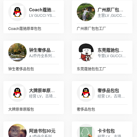
Coach蔻驰原单包包
广州原厂包包工厂
LV GUCCI YSL MK 香奈儿 阿玛尼 各类皮包
主营LV ,GUCCI, MK ,CHANEL,COACH, 等 各类大牌皮具、男女包、钱包. 描述: 广州 厂家直销 ，价格优惠
Coach蔻驰原单包包
广州原厂包包工厂
钟生奢侈品包包
东莞蔻驰包包工厂
AJ乔丹全系列书包，SprayGround，LV,巴黎世家包包，可下单，接各路大佬订单
专营LV GUCCI CHAENL PRADA等几十个品牌产品，5年的品牌经营经验，最低价出货，质量保证，10天无理由退换
钟生奢侈品包包
东莞蔻驰包包工厂
大牌原单原版包
奢侈品包包
经营 LV，古琦，香奈儿，迪奥，YSL，爱马仕，芬迪，普拉达等国际一线名包，工厂放货，外贸首选。
经营 LV，古琦，香奈儿，迪奥，YSL，爱马仕，芬迪，普拉达等国际一线名包，工厂放货，外贸首选。
大牌原单原版包
奢侈品包包
阿迪书包30元
卡卡包包
AJ乔丹全系列书包，SprayGround，LV,巴黎世家包包，可下单，接各路大佬订单
经营 LV，古琦，香奈儿，迪奥，YSL，爱马仕，芬迪，普拉达等国际一线名包，工厂放货，外贸首选。