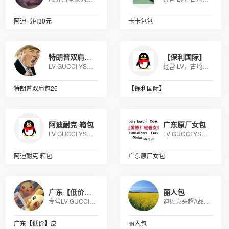
阿迪书包30元
卡卡包包
特朗普双肩包25
【保利国际】
LV GUCCI YSL MK 香奈儿 阿玛尼 各类皮包
经营 LV，古琦，香奈儿，迪奥，YSL，爱马仕，芬迪，普拉达等国际一线名包，工厂放货，外贸首选。
特朗普双肩包25
【保利国际】
阿迪耐克 箱包
广东原厂女包
LV GUCCI YSL MK 香奈儿 阿玛尼 各类皮包
LV GUCCI YSL MK 香奈儿 阿玛尼 各类皮包
阿迪耐克 箱包
广东原厂女包
广东【低价】皮
丽人包
专营LV GUCCI CHAENL PRADA等几十个品牌产品，5年的品牌经营经验，最低价出货，质量保证，10天无理由退换
迪贝壳头超A品质、NIKE 6.0、09 5代、开拓者等各种板鞋跑鞋系列。LV路易威登、CHANEL香奈尔、GUCCI古奇、爱马仕Hermes等各类皮带包包 全部现货
广东【低价】皮
丽人包