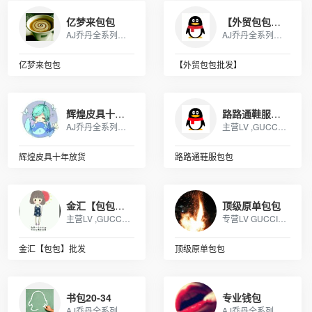
亿梦来包包
【外贸包包批发】
AJ乔丹全系列书包，SprayGround，LV,巴黎世家包包，可下单，接各路大佬订单
AJ乔丹全系列书包，SprayGround，LV,巴黎世家包包，可下单，接各路大佬订单
亿梦来包包
【外贸包包批发】
辉煌皮具十年放货
路路通鞋服包包
AJ乔丹全系列书包，SprayGround，LV,巴黎世家包包，可下单，接各路大佬订单
主营LV ,GUCCI, MK ,CHANEL,COACH, 等 各类大牌皮具、男女包、钱包. 描述: 广州 厂家直销 ，价格优惠
辉煌皮具十年放货
路路通鞋服包包
金汇【包包】批发
顶级原单包包
主营LV ,GUCCI, MK ,CHANEL,COACH, 等 各类大牌皮具、男女包、钱包. 描述: 广州 厂家直销 ，价格优惠
专营LV GUCCI CHAENL PRADA等几十个品牌产品，5年的品牌经营经验，最低价出货，质量保证，10天无理由退换
金汇【包包】批发
顶级原单包包
书包20-34
专业钱包
AJ乔丹全系列书包，SprayGround，LV,巴黎世家包包，可下单，接各路大佬订单
AJ乔丹全系列书包，SprayGround，LV,巴黎世家包包，可下单，接各路大佬订单