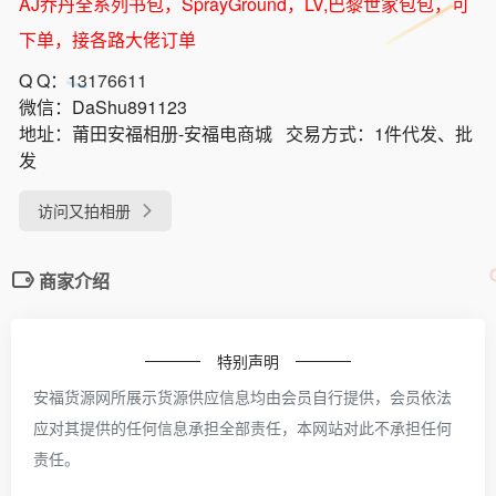
AJ乔丹全系列书包，SprayGround，LV,巴黎世家包包，可
下单，接各路大佬订单
Q Q：
13176611
微信：
DaShu891123
地址：
莆田安福相册-安福电商城
交易方式：
1件代发、批
发
访问又拍相册
商家介绍
特别声明
安福货源网所展示货源供应信息均由会员自行提供，会员依法
应对其提供的任何信息承担全部责任，本网站对此不承担任何
责任。