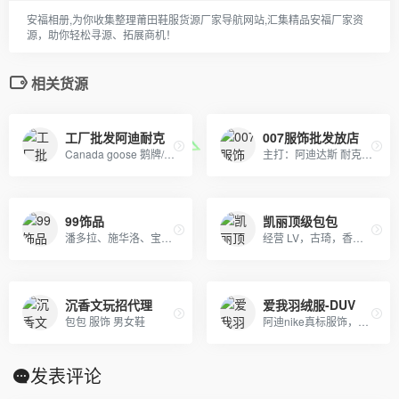
安福相册,为你收集整理莆田鞋服货源厂家导航网站,汇集精品安福厂家资
源，助你轻松寻源、拓展商机！
相关货源
工厂批发阿迪耐克
007服饰批发放店
Canada goose 鹅牌/ Moncler蒙口羽绒服 冠军 耐克 阿迪及其潮牌运动服
主打：阿迪达斯 耐克 乔丹 万斯 套装 卫衣 卫裤 羽绒服等 莆田现货供应 支持退换 一件代发
99饰品
凯丽顶级包包
潘多拉、施华洛、宝格丽、蒂芙妮专柜级首饰批发，全网质量最优，全部现货秒发。
经营 LV，古琦，香奈儿，迪奥，YSL，爱马仕，芬迪，普拉达等国际一线名包，工厂放货，外贸首选。
沉香文玩招代理
爱我羽绒服-DUV
包包 服饰 男女鞋
阿迪nike真标服饰，自有工厂，真标货源！品质保证，欢迎批发或者来样定做，实体天猫首选！支持一件代发，欢迎批发拿货来样定做，真标一手货源。实体网店进货首选，专柜比一比出货 只做一比一的！！！
发表评论