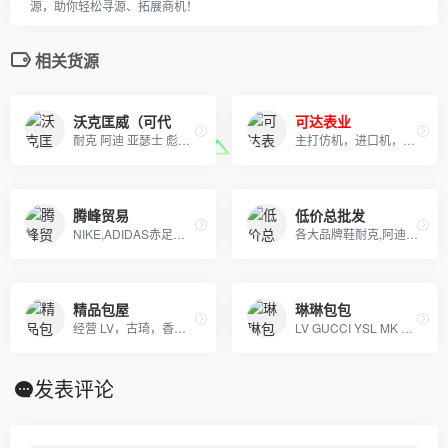
源，助你轻松寻源、拓展商机！
相关货源
沃克匡威（可代
可达表业
耐克 阿迪 亚瑟士 彪马 跑鞋 真标公司货 厂家直销 一手货源供应 专供天猫 支持放店 支持一件代发
主打仿机，进口机，专柜经典款，价格优势，支持退换
腾峰贸易
低价总批发
NIKE,ADIDAS赤足鞋，文化板鞋，登山鞋各个系列。及UGG系列童鞋。大人鞋主销NIKE赤足2代，20K，2012,09系列
各大品牌鞋耐克,阿迪达斯,匡威,万斯、LV 、GUCCI、香奈儿等包包 、皮带、帽子
精品包屋
琳琳包包
经营 LV，古琦，香奈儿，迪奥，YSL，爱马仕，芬迪，普拉达等国际一线名包，工厂放货，外贸首选。
LV GUCCI YSL MK 香奈儿 阿玛尼 各类皮包
发表评论