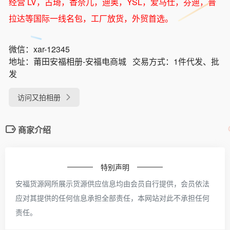
经营 LV，古琦，香奈儿，迪奥，YSL，爱马仕，芬迪，普
拉达等国际一线名包，工厂放货，外贸首选。
微信：
xar-12345
地址：
莆田安福相册-安福电商城
交易方式：
1件代发、批
发
访问又拍相册
商家介绍
特别声明
安福货源网所展示货源供应信息均由会员自行提供，会员依法
应对其提供的任何信息承担全部责任，本网站对此不承担任何
责任。