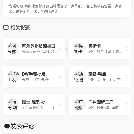
安福相册,为你收集整理莆田鞋服货源厂家导航网站,汇集精品安福厂家资
源，助你轻松寻源、拓展商机！
相关货源
可乐苏州货源档口
奥斯卡
Adidas耐克运动套装羽绒服 户外冲锋衣 日本一线品牌潮牌，安德玛，彪马PUMA，Evisu福神，乔丹，supreme巴黎世家vans FILA各类品牌服装
耐克 阿迪 亚瑟士 彪马 跑鞋 真标公司货 厂家直销 一手货源供应 专供天猫 支持放店 支持一件代发
DW手表批发
顶级·鞋库
天梭，浪琴.卡地亚.欧米茄.劳力士，江诗丹顿.百达翡丽.也可以报图片
阿玛尼，爱马仕，古奇，普拉达，香奈儿，周仰杰，巴宝莉，朱塞佩·萨诺第 (Giuseppe Zanotti)等国际品牌男女潮鞋；品质保证，货源稳定，专业代发
瑞士 腕表 批
广州潮牌工厂
主打高端劳力士，浪琴，江诗丹顿，万国，百达翡丽，gucci，美度，卡地亚，阿玛尼，打天梭，卡西欧，dw等各大品牌
耐克 阿迪达斯 匡威 彪马运动服生厂批发并支持网上一代代发! 阿迪达斯三叶草,耐克新款卫衣，T恤，套装，休闲运动裤等生产批发、 主要有：Nike耐克、Adidas阿迪达斯、Converse匡威、 Puma彪马等运动服、T恤、卫衣、休闲外套
发表评论