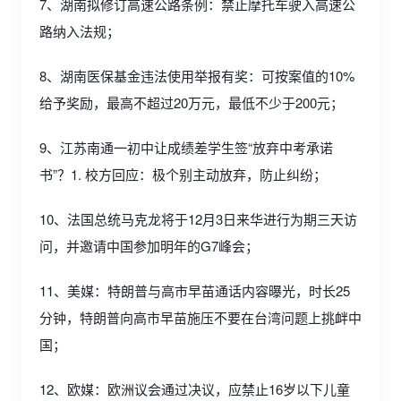
7、湖南拟修订高速公路条例：禁止摩托车驶入高速公
路纳入法规；
8、湖南医保基金违法使用举报有奖：可按案值的10%
给予奖励，最高不超过20万元，最低不少于200元；
9、江苏南通一初中让成绩差学生签“放弃中考承诺
书”？1. 校方回应：极个别主动放弃，防止纠纷；
10、法国总统马克龙将于12月3日来华进行为期三天访
问，并邀请中国参加明年的G7峰会；
11、美媒：特朗普与高市早苗通话内容曝光，时长25
分钟，特朗普向高市早苗施压不要在台湾问题上挑衅中
国；
12、欧媒：欧洲议会通过决议，应禁止16岁以下儿童