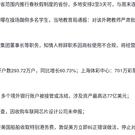
全省范围内推行春秋假制度的省份，多地安排2至3天可，与周末
被曝在操场踹倒多名学生，当地教育局通报：对该外聘教师严肃
去集团董事长等职务，知情人称辞职系因商标使用不合规，将经
户数293.72万户，同比增长60.73%；上海体彩中心：701万
、多个境外银行账户被接管或冻结，涉及资产最高达77亿美元；
调查，因收购车联网芯片设计公司未申报；
起对美国船舶收取特别港务费，敦促美方立即纠正错误做法，停止