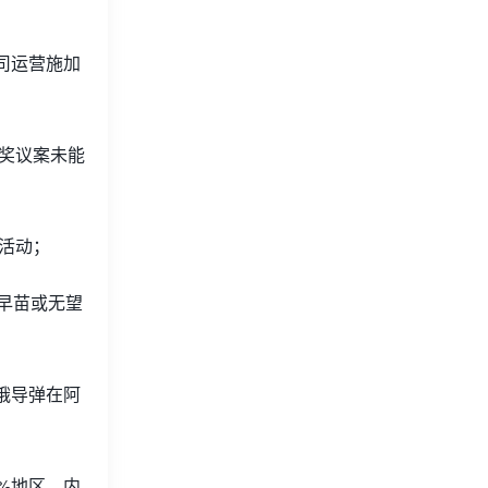
司运营施加
平奖议案未能
祝活动；
早苗或无望
俄导弹在阿
3%地区，内