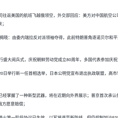
航司往返美国的航班飞越俄领空，外交部回应：美方对中国航空公
来；
平奖揭晓：由委内瑞拉反对派领袖夺得，此前特朗普角逐诺贝尔和
举行盛大阅兵式，庆祝朝鲜劳动党成立80周年，多国代表参加庆
月20日举行新一任首相选举，日本公明党宣布退出执政联盟，高市
斯已经掌握了一种新型武器，将在近期向外界展示；普京首次承认
俄方愿意赔偿；
火第一阶段协议​​​​​​​已生效，以军将退至新防线，但仍控制加沙5