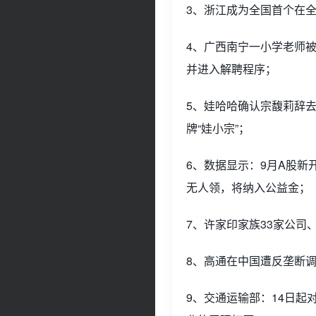
3、浙江成为全国首个在
4、广西南宁一小学老师
并进入解聘程序；
5、娃哈哈确认宗馥莉辞
牌“娃小宗”；
6、数据显示：9月A股新开
无人领，将纳入公益金；
7、许家印家族33家公司
8、高通在中国遭反垄断
9、交通运输部：14日