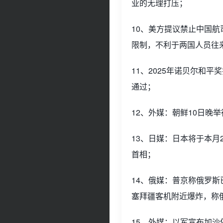
业的无理打压；
10、美方提议禁止中国
限制，不利于两国人员往
11、2025年诺贝尔和
通过；
12、外媒：朝鲜10日晚
13、日媒：日本将于本
首相；
14、俄媒：普京称俄罗
塞拜疆客机附近爆炸，称
15、外媒：以军宣布加沙停