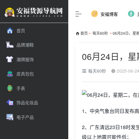
安福博客
首页
首页
•
每天60秒
•
06月24日，
品牌潮鞋
06月24日，
潮牌服饰
每天60秒
2025-06-2
皮具包包
手表
饰品化妆品
1、中央气象台同日发布
电子产品
2、广东清远23日18时
级以上地震可能性低；