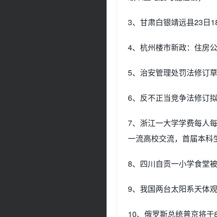
3、甘肃白银靖远县23日
4、杭州楼市新政：住房
5、治安管理处罚法修订
6、反不正当竞争法修订拟
7、浙江一大学学费每人每
一流高校交流，首届本科
8、四川自贡一小学食堂
9、我国两台太阳系天体观
10、俄罗斯总统普京将于