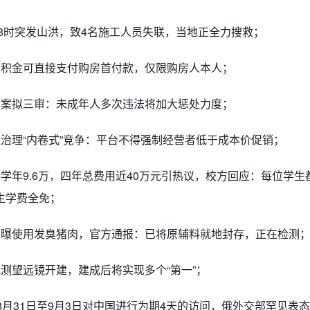
18时突发山洪，致4名施工人员失联，当地正全力搜救；
公积金可直接支付购房首付款，仅限购房人本人；
草案拟三审：未成年人多次违法将加大惩处力度；
治理“内卷式”竞争：平台不得强制经营者低于成本价促销；
学年9.6万，四年总费用近40万元引热议，校方回应：每位学生
生学费全免；
被曝使用发臭猪肉，官方通报：已将原辅料就地封存，正在检测
测望远镜开建，建成后将实现多个“第一”；
8月31日至9月3日对中国进行为期4天的访问，俄外交部罕见表