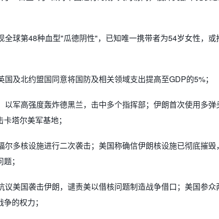
现全球第48种血型"瓜德阴性"，已知唯一携带者为54岁女性，
英国及北约盟国同意将国防及相关领域支出提高至GDP的5%；
级，以军高强度轰炸德黑兰，击中多个指挥部；伊朗首次使用多弹
击卡塔尔美军基地；
朗福尔多核设施进行二次袭击；美国称确信伊朗核设施已彻底摧毁
问题；
众抗议美国袭击伊朗，谴责美以借核问题制造战争借口；美国参众
战争的权力；