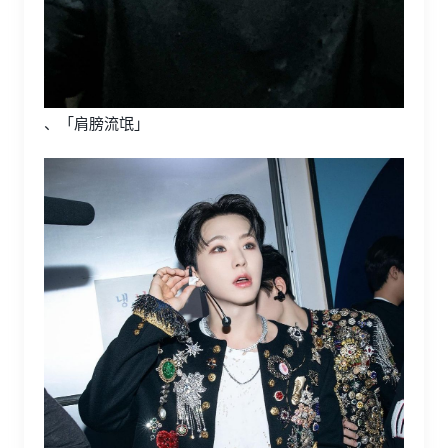
、「肩膀流氓」