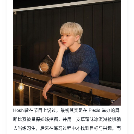
Hoshi曾在节目上说过，最初其实是在 Pledis 举办的舞
蹈比赛被星探姊姊挖掘，并用一支草莓味冰淇淋被哄骗
去当练习生，后来在练习过程中才找到目标与兴趣。而