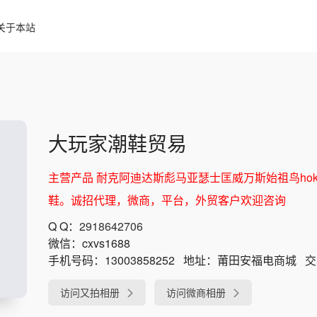
关于本站
大玩家潮鞋贸易
主营产品 耐克阿迪达斯彪马亚瑟士匡威万斯始祖鸟ho
鞋。诚招代理，微商，平台，外贸客户欢迎咨询
Q Q：
2918642706
微信：
cxvs1688
手机号码：
13003858252
地址：
莆田安福电商城
交
访问又拍相册
访问微商相册