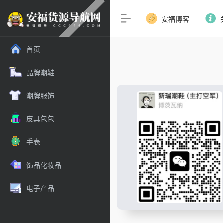
安福博客
首页
品牌潮鞋
潮牌服饰
皮具包包
手表
饰品化妆品
电子产品