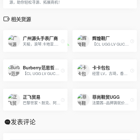
源，助你轻松寻源、拓展商机！
相关货源
广州源头手表厂商
辉煌鞋厂
天梭，浪琴.卡地亚.欧米茄.劳力士，江诗丹顿.百达翡丽.也可以报图片
【CL UGG LV GUCC 托里伯奇 耐克 阿迪达斯】等 鞋类 包包 手表 等各类贸易批发 本季主打：CL男女鞋 UGG雪地靴
Burberry范思哲工厂
卡卡包包
【CL UGG LV GUCC 托里伯奇 耐克 阿迪达斯】等 鞋类 包包 手表 等各类贸易批发 本季主打：CL男女鞋 UGG雪地靴
经营 LV，古琦，香奈儿，迪奥，YSL，爱马仕，芬迪，普拉达等国际一线名包，工厂放货，外贸首选。
正飞贸易
菲尚鞋贸UGG
巴黎世家丶耐克、阿迪达斯、新百伦、匡威、万斯丶篮球鞋、耐克空军阿迪贝克特史密斯新百伦等 一站式购齐 支持一件代发
法蘭茜--品牌铸就价值 品质引领未来
发表评论