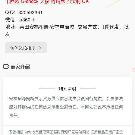
卡西欧 G-shock 天梭 阿玛尼 巴宝莉 CK
Q Q：
320593361
微信：
a360fd
地址：
莆田安福相册-安福电商城
交易方式：
1件代发、批
发
访问又拍相册
商家介绍
特别声明
安福货源网所展示货源供应信息均由会员自行提供，会员依法
应对其提供的任何信息承担全部责任，本网站对此不承担任何
责任。
安福相册,为你收集整理莆田鞋服货源厂家导航网站,汇集精品安福厂家资