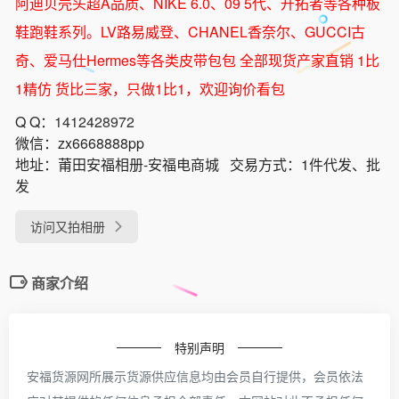
阿迪贝壳头超A品质、NIKE 6.0、09 5代、开拓者等各种板
鞋跑鞋系列。LV路易威登、CHANEL香奈尔、GUCCI古
奇、爱马仕Hermes等各类皮带包包 全部现货产家直销 1比
1精仿 货比三家，只做1比1，欢迎询价看包
Q Q：
1412428972
微信：
zx6668888pp
地址：
莆田安福相册-安福电商城
交易方式：
1件代发、批
发
访问又拍相册
商家介绍
特别声明
安福货源网所展示货源供应信息均由会员自行提供，会员依法