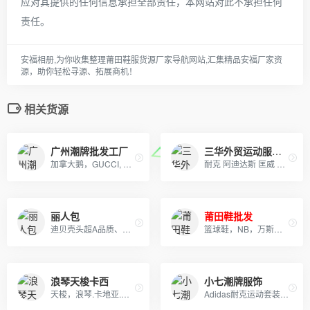
应对其提供的任何信息承担全部责任，本网站对此不承担任何
责任。
安福相册,为你收集整理莆田鞋服货源厂家导航网站,汇集精品安福厂家资
源，助你轻松寻源、拓展商机！
相关货源
广州潮牌批发工厂
三华外贸运动服饰批发
加拿大鹅，GUCCI, OFF, supreme , AJ ,耐克，阿迪，彪马，匡威，北面, 福神等各类潮牌包包 服装，支持免费一件代发，每日新款实拍上新。退换无忧！！！
耐克 阿迪达斯 匡威 彪马运动服生厂批发并支持网上一代代发! 阿迪达斯三叶草,耐克新款卫衣，T恤，套装，休闲运动裤等生产批发、 主要有：Nike耐克、Adidas阿迪达斯、Converse匡威、 Puma彪马等运动服、T恤、卫衣、休闲外套
丽人包
莆田鞋批发
迪贝壳头超A品质、NIKE 6.0、09 5代、开拓者等各种板鞋跑鞋系列。LV路易威登、CHANEL香奈尔、GUCCI古奇、爱马仕Hermes等各类皮带包包 全部现货
篮球鞋，NB，万斯匡威，AJ 椰子 DUNK 空军 TN 天伯伦 足球鞋 气垫鞋 所有鞋款可拿图询价，真标公司货 专柜品质 实体店合作，档口现货，批发、淘宝、外贸、微商 、等各种平台，诚招代理、免费一件代发~欢迎实力代理加盟合作！无忧退换货，收到有质量问题 我们承担来回运费！
浪琴天梭卡西
小七潮牌服饰
天梭，浪琴.卡地亚.欧米茄.劳力士，江诗丹顿.百达翡丽.也可以报图片
Adidas耐克运动套装羽绒服 户外冲锋衣 日本一线品牌潮牌，安德玛，彪马PUMA，Evisu福神，乔丹，supreme巴黎世家vans FILA各类品牌服装