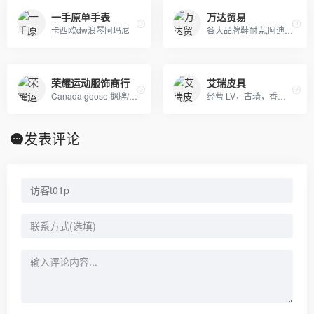
一手原单手表
万达贸易
卡西欧dw浪琴阿玛尼
各大品牌鞋耐克,阿迪达斯,匡威,万斯、LV 、GUCCI、香奈儿等包包 、皮带、帽子
荣耀运动服饰商行
艾瑞皮具
Canada goose 鹅牌/ Moncler蒙口羽绒服 冠军 耐克 阿迪及其潮牌运动服
经营 LV，古琦，香奈儿，迪奥，YSL，爱马仕，芬迪，普拉达等国际一线名包，工厂放货，外贸首选。
发表评论