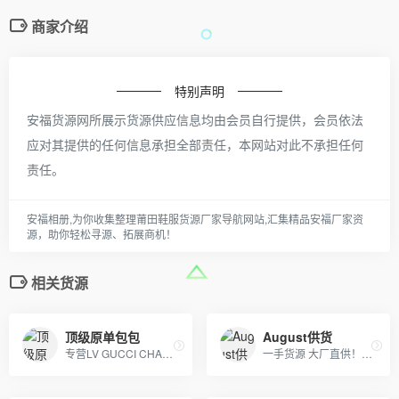
商家介绍
特别声明
安福货源网所展示货源供应信息均由会员自行提供，会员依法
应对其提供的任何信息承担全部责任，本网站对此不承担任何
责任。
安福相册,为你收集整理莆田鞋服货源厂家导航网站,汇集精品安福厂家资
源，助你轻松寻源、拓展商机！
相关货源
顶级原单包包
August供货
专营LV GUCCI CHAENL PRADA等几十个品牌产品，5年的品牌经营经验，最低价出货，质量保证，10天无理由退换
一手货源 大厂直供！！阿迪达斯，耐克，彪马，冠军，斐乐，boy，aape ，supreme ，MLB，vans ，off ，Gucci ，LV，Dior ，ck ，巴宝莉，巴黎世家，香奈儿，阿玛尼，芬迪，福神，高田贤三虎头，斯图西，匡威，克罗心，北面，汤姆布朗，纪梵希，乔丹，李宁，安德玛，等各品牌高版爆款潮服，包包，项链，戒指，香水，口红，帽，皮带，手表，耳机，配饰，等奢侈品牌！ 主供：淘宝，天猫，实体店放货，外贸订单，微商代理，档口批发，工厂订单，大量爆款，常年供货！