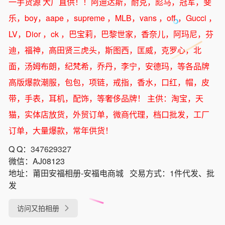
一手货源 大厂直供！！阿迪达斯，耐克，彪马，冠军，斐
乐，boy，aape ，supreme ，MLB，vans ，off ，Gucci ，
LV，Dior ，ck ，巴宝莉，巴黎世家，香奈儿，阿玛尼，芬
迪，福神，高田贤三虎头，斯图西，匡威，克罗心，北
面，汤姆布朗，纪梵希，乔丹，李宁，安德玛，等各品牌
高版爆款潮服，包包，项链，戒指，香水，口红，帽，皮
带，手表，耳机，配饰，等奢侈品牌！ 主供：淘宝，天
猫，实体店放货，外贸订单，微商代理，档口批发，工厂
订单，大量爆款，常年供货！
Q Q：
347629327
微信：
AJ08123
地址：
莆田安福相册-安福电商城
交易方式：
1件代发、批
发
访问又拍相册