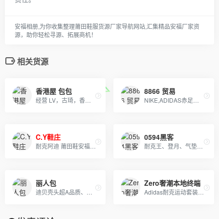
安福相册,为你收集整理莆田鞋服货源厂家导航网站,汇集精品安福厂家资
源，助你轻松寻源、拓展商机！
相关货源
香港屋 包包
8866 贸易
经营 LV，古琦，香奈儿，迪奥，YSL，爱马仕，芬迪，普拉达等国际一线名包，工厂放货，外贸首选。
NIKE,ADIDAS赤足鞋，文化板鞋，登山鞋各个系列。及UGG系列童鞋。大人鞋主销NIKE赤足2代，20K，2012,09系列
C.Y鞋庄
0594黑客
耐克阿迪 莆田鞋安福鞋服箱包批发零售
耐克王、登月、气垫跑鞋、阿迪跑鞋。工厂直销；大量现货。
丽人包
Zero奢潮本地终端
迪贝壳头超A品质、NIKE 6.0、09 5代、开拓者等各种板鞋跑鞋系列。LV路易威登、CHANEL香奈尔、GUCCI古奇、爱马仕Hermes等各类皮带包包 全部现货
Adidas耐克运动套装羽绒服 户外冲锋衣 日本一线品牌潮牌，安德玛，彪马PUMA，Evisu福神，乔丹，supreme巴黎世家vans FILA各类品牌服装