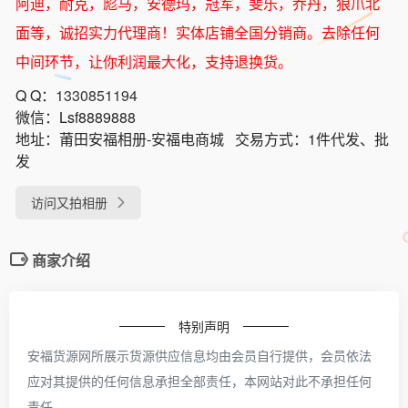
阿迪，耐克，彪马，安德玛，冠军，斐乐，乔丹，狼爪北
面等，诚招实力代理商！实体店铺全国分销商。去除任何
中间环节，让你利润最大化，支持退换货。
Q Q：
1330851194
微信：
Lsf8889888
地址：
莆田安福相册-安福电商城
交易方式：
1件代发、批
发
访问又拍相册
商家介绍
特别声明
安福货源网所展示货源供应信息均由会员自行提供，会员依法
应对其提供的任何信息承担全部责任，本网站对此不承担任何
责任。