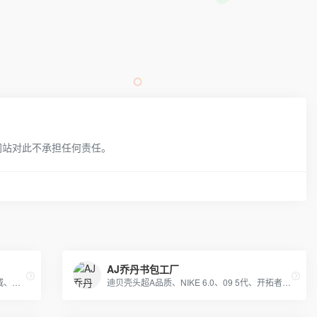
网站对此不承担任何责任。
AJ乔丹书包工厂
巴黎世家丶耐克、阿迪达斯、新百伦、匡威、万斯丶篮球鞋、耐克空军阿迪贝克特史密斯新百伦等 一站式购齐 支持一件代发
迪贝壳头超A品质、NIKE 6.0、09 5代、开拓者等各种板鞋跑鞋系列。LV路易威登、CHANEL香奈尔、GUCCI古奇、爱马仕Hermes等各类皮带包包 全部现货