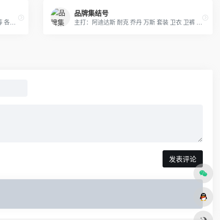
品牌集结号
主营LV ,GUCCI, MK ,CHANEL,COACH, 等 各类大牌皮具、男女包、钱包. 描述: 广州 厂家直销 ，价格优惠
主打：阿迪达斯 耐克 乔丹 万斯 套装 卫衣 卫裤 羽绒服等 莆田现货供应 支持退换 一件代发
发表评论