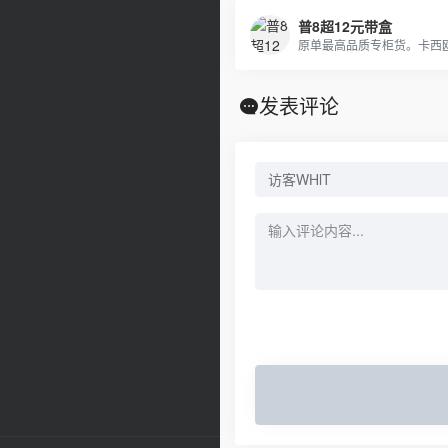
普8超12元带盒
发表评论