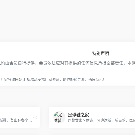
特别声明
息均由会员自行提供，会员依法应对其提供的任何信息承担全部责任，本
源厂家导航网站,汇集精品安福厂家资源，助你轻松寻源、拓展商机！
足球鞋之家
NIKE,ADIDAS赤足鞋，文化板鞋，登山鞋各个系列。及UGG系列童鞋。大人鞋主销NIKE赤足2代，20K，2012,09系列