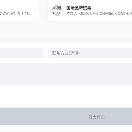
国际品牌贸易
原单最高品质专柜货。卡西欧 DW 施华洛 卡地亚 天梭 浪琴 瑞士ETA机芯定制…….等
暂无评论...