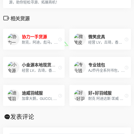
源，助你轻松寻源、拓展商机！
相关货源
协力一手货源
微笑皮具
耐克，阿迪，彪马，NB，万斯，匡威，真标公司货 专柜品质 实体店合作，档口现货，批发、淘宝、外贸、微商 、等各种平台，诚招代理、免费一件代发~欢迎实力代理加盟合作！
经营 LV，古琦，香奈儿，迪奥，YSL，爱马仕，芬迪，普拉达等国际一线名包，工厂放货，外贸首选。
小金源本地现货批发
专业钱包
经营 LV，古琦，香奈儿，迪奥，YSL，爱马仕，芬迪，普拉达等国际一线名包，工厂放货，外贸首选。
AJ乔丹全系列书包，SprayGround，LV,巴黎世家包包，可下单，接各路大佬订单
迪威羽绒服
好+好羽绒服
加拿大鹅，GUCCI, OFF, supreme , AJ ,耐克，阿迪，彪马，匡威，北面, 福神等各类潮牌包包 服装，支持免费一件代发，每日新款实拍上新。退换无忧！！！
耐克 阿迪达斯 匡威 彪马运动服生厂批发并支持网上一代代发! 阿迪达斯三叶草,耐克新款卫衣，T恤，套装，休闲运动裤等生产批发、 主要有：Nike耐克、Adidas阿迪达斯、Converse匡威、 Puma彪马等运动服、T恤、卫衣、休闲外套
发表评论