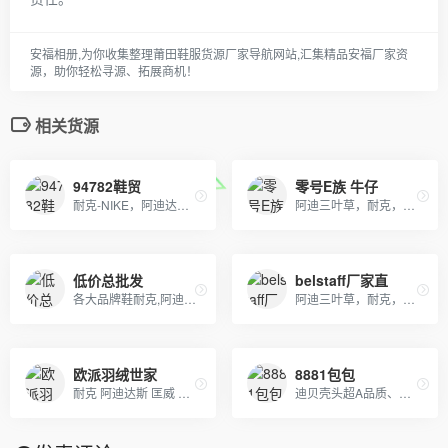
安福相册,为你收集整理莆田鞋服货源厂家导航网站,汇集精品安福厂家资
源，助你轻松寻源、拓展商机！
相关货源
94782鞋贸
零号E族 牛仔
耐克-NIKE，阿迪达斯-ADIDAS，雪地靴-UGG,纽巴伦-New Balance，彪马-PUMA
阿迪三叶草，耐克，彪马，安德玛，斐乐，乔丹，北面，狼爪，骆驼，始祖鸟等。诚招实力分销商！厂家直销支持批发，一件代发。支持无条件退换货！
低价总批发
belstaff厂家直
各大品牌鞋耐克,阿迪达斯,匡威,万斯、LV 、GUCCI、香奈儿等包包 、皮带、帽子
阿迪三叶草，耐克，彪马，安德玛，斐乐，乔丹，北面，狼爪，骆驼，始祖鸟等。诚招实力分销商！厂家直销支持批发，一件代发。支持无条件退换货！
欧派羽绒世家
8881包包
耐克 阿迪达斯 匡威 彪马运动服生厂批发并支持网上一代代发! 阿迪达斯三叶草,耐克新款卫衣，T恤，套装，休闲运动裤等生产批发、 主要有：Nike耐克、Adidas阿迪达斯、Converse匡威、 Puma彪马等运动服、T恤、卫衣、休闲外套
迪贝壳头超A品质、NIKE 6.0、09 5代、开拓者等各种板鞋跑鞋系列。LV路易威登、CHANEL香奈尔、GUCCI古奇、爱马仕Hermes等各类皮带包包 全部现货