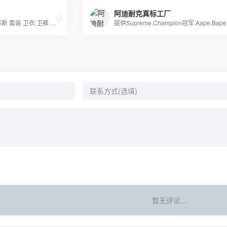
阿迪耐克真标工厂
主打：阿迪达斯 耐克 乔丹 万斯 套装 卫衣 卫裤 羽绒服等 莆田现货供应 支持退换 一件代发
暂无评论...