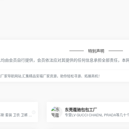
特别声明
息均由会员自行提供，会员依法应对其提供的任何信息承担全部责任，本
源厂家导航网站,汇集精品安福厂家资源，助你轻松寻源、拓展商机！
东莞蔻驰包包工厂
主打：阿迪达斯 耐克 乔丹 万斯 套装 卫衣 卫裤 羽绒服等 莆田现货供应 支持退换 一件代发