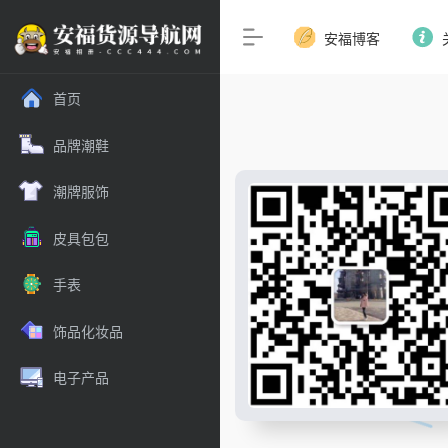
安福博客
首页
品牌潮鞋
潮牌服饰
皮具包包
手表
饰品化妆品
电子产品