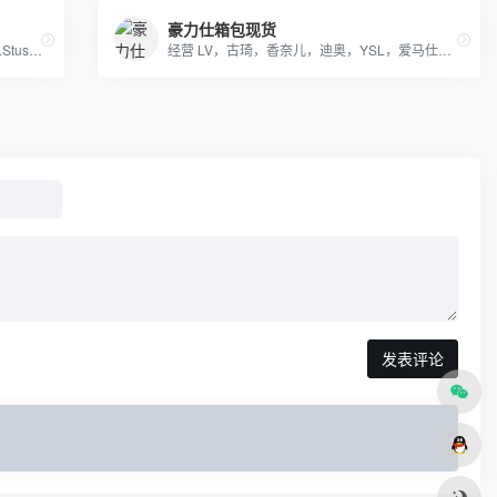
豪力仕箱包现货
提供Supreme.Champion冠军.Aape.Bape.Stussy斯图西.OFF-White.ASSC.阿迪Adidasi、耐克Nike、彪马Puma、Evisu福神、BOY、Dickies、Guccy古弛、Fila斐乐、川久保玲、巴黎世家、Kenzo、LV等等潮牌品牌服装。
经营 LV，古琦，香奈儿，迪奥，YSL，爱马仕，芬迪，普拉达等国际一线名包，工厂放货，外贸首选。
发表评论