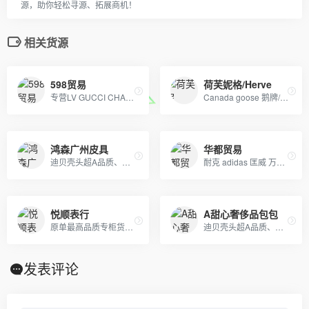
源，助你轻松寻源、拓展商机！
相关货源
598贸易
荷芙妮格/Herve
专营LV GUCCI CHAENL PRADA等几十个品牌产品，5年的品牌经营经验，最低价出货，质量保证，10天无理由退换
Canada goose 鹅牌/ Moncler蒙口羽绒服 冠军 耐克 阿迪及其潮牌运动服
鸿森广州皮具
华都贸易
迪贝壳头超A品质、NIKE 6.0、09 5代、开拓者等各种板鞋跑鞋系列。LV路易威登、CHANEL香奈尔、GUCCI古奇、爱马仕Hermes等各类皮带包包 全部现货
耐克 adidas 匡威 万斯 彪马 乔丹 亚瑟士 ugg雪地靴 天伯伦 卡特 大鹅羽绒服等。支持本地自取 一件代发 欢迎咨询 诚招实力实体店合作。
悦顺表行
A甜心奢侈品包包
原单最高品质专柜货。卡西欧 DW 施华洛 卡地亚 天梭 浪琴 瑞士ETA机芯定制…….等
迪贝壳头超A品质、NIKE 6.0、09 5代、开拓者等各种板鞋跑鞋系列。LV路易威登、CHANEL香奈尔、GUCCI古奇、爱马仕Hermes等各类皮带包包 全部现货
发表评论