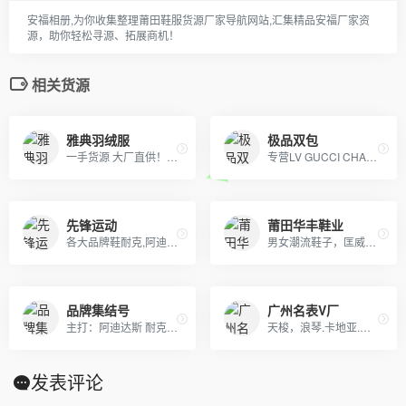
安福相册,为你收集整理莆田鞋服货源厂家导航网站,汇集精品安福厂家资
源，助你轻松寻源、拓展商机！
相关货源
雅典羽绒服
极品双包
一手货源 大厂直供！！阿迪达斯，耐克，彪马，冠军，斐乐，boy，aape ，supreme ，MLB，vans ，off ，Gucci ，LV，Dior ，ck ，巴宝莉，巴黎世家，香奈儿，阿玛尼，芬迪，福神，高田贤三虎头，斯图西，匡威，克罗心，北面，汤姆布朗，纪梵希，乔丹，李宁，安德玛，等各品牌高版爆款潮服，包包，项链，戒指，香水，口红，帽，皮带，手表，耳机，配饰，等奢侈品牌！ 主供：淘宝，天猫，实体店放货，外贸订单，微商代理，档口批发，工厂订单，大量爆款，常年供货！
专营LV GUCCI CHAENL PRADA等几十个品牌产品，5年的品牌经营经验，最低价出货，质量保证，10天无理由退换
先锋运动
莆田华丰鞋业
各大品牌鞋耐克,阿迪达斯,匡威,万斯、LV 、GUCCI、香奈儿等包包 、皮带、帽子
男女潮流鞋子，匡威系列，毛毛虫系列，赤足系列，阿甘系列，清风系列，纽巴伦系列，DC系列，三叶草，耐克跑鞋，didas阿迪达斯，nike耐克鞋 ，puma彪马，空军，开拓者，耐克王，登月，情侣鞋子， 保暖鞋，运动鞋，休闲鞋， 板鞋， 布鞋，跑鞋，热卖鞋，帆布鞋
品牌集结号
广州名表V厂
主打：阿迪达斯 耐克 乔丹 万斯 套装 卫衣 卫裤 羽绒服等 莆田现货供应 支持退换 一件代发
天梭，浪琴.卡地亚.欧米茄.劳力士，江诗丹顿.百达翡丽.也可以报图片
发表评论