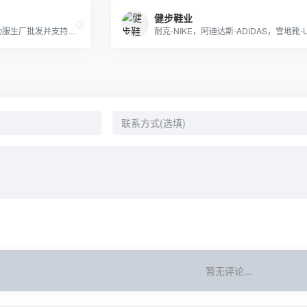
健步鞋业
耐克 阿迪达斯 匡威 彪马运动服生厂批发并支持网上一代代发! 阿迪达斯三叶草,耐克新款卫衣，T恤，套装，休闲运动裤等生产批发、 主要有：Nike耐克、Adidas阿迪达斯、Converse匡威、 Puma彪马等运动服、T恤、卫衣、休闲外套
暂无评论...