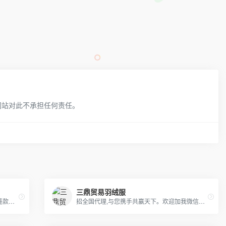
网站对此不承担任何责任。
三鼎贸易羽绒服
主打耐克、阿迪达斯、彪马、吉普等经典鞋款，大量现货供应。厂家的现货直批，承接订单。新款相册不断更新中...
招全国代理,与您携手共赢天下。欢迎加我微信洽谈。无需代理费，一手货源，支持全国一件代发,真实有效. 主营：各大主流潮牌，奢侈品，包厢，项链配饰，远动品牌