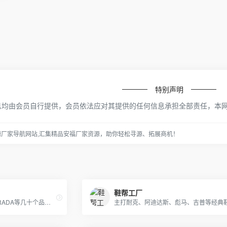
特别声明
息均由会员自行提供，会员依法应对其提供的任何信息承担全部责任，本
源厂家导航网站,汇集精品安福厂家资源，助你轻松寻源、拓展商机！
鞋帮工厂
专营LV GUCCI CHAENL PRADA等几十个品牌产品，5年的品牌经营经验，最低价出货，质量保证，10天无理由退换