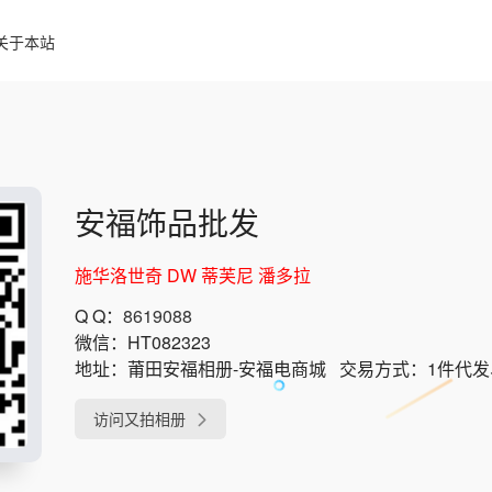
关于本站
安福饰品批发
施华洛世奇 DW 蒂芙尼 潘多拉
Q Q：
8619088
微信：
HT082323
地址：
莆田安福相册-安福电商城
交易方式：
1件代
访问又拍相册