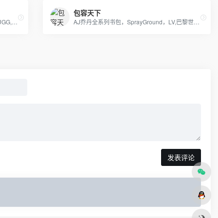
包容天下
耐克-NIKE，阿迪达斯-ADIDAS，雪地靴-UGG,纽巴伦-New Balance，彪马-PUMA
AJ乔丹全系列书包，SprayGround，LV,巴黎世家包包，可下单，接各路大佬订单
发表评论