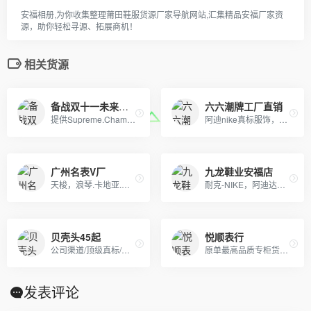
安福相册,为你收集整理莆田鞋服货源厂家导航网站,汇集精品安福厂家资
源，助你轻松寻源、拓展商机！
相关货源
备战双十一未来服饰
六六潮牌工厂直销
提供Supreme.Champion冠军.Aape.Bape.Stussy斯图西.OFF-White.ASSC.阿迪Adidasi、耐克Nike、彪马Puma、Evisu福神、BOY、Dickies、Guccy古弛、Fila斐乐、川久保玲、巴黎世家、Kenzo、LV等等潮牌品牌服装。
阿迪nike真标服饰，自有工厂，真标货源！品质保证，欢迎批发或者来样定做，实体天猫首选！支持一件代发，欢迎批发拿货来样定做，真标一手货源。实体网店进货首选，专柜比一比出货 只做一比一的！！！
广州名表V厂
九龙鞋业安福店
天梭，浪琴.卡地亚.欧米茄.劳力士，江诗丹顿.百达翡丽.也可以报图片
耐克-NIKE，阿迪达斯-ADIDAS，雪地靴-UGG,纽巴伦-New Balance，彪马-PUMA
贝壳头45起
悦顺表行
公司渠道/顶级真标/正品级货源（批发档口 支持一件代发）
原单最高品质专柜货。卡西欧 DW 施华洛 卡地亚 天梭 浪琴 瑞士ETA机芯定制…….等
发表评论