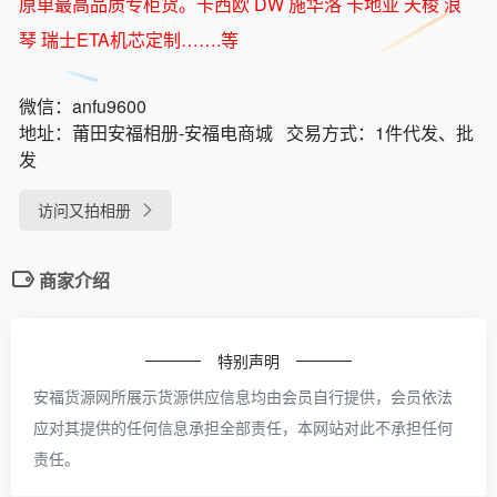
原单最高品质专柜货。卡西欧 DW 施华洛 卡地亚 天梭 浪
琴 瑞士ETA机芯定制…….等
微信：
anfu9600
地址：
莆田安福相册-安福电商城
交易方式：
1件代发、批
发
访问又拍相册
商家介绍
特别声明
安福货源网所展示货源供应信息均由会员自行提供，会员依法
应对其提供的任何信息承担全部责任，本网站对此不承担任何
责任。