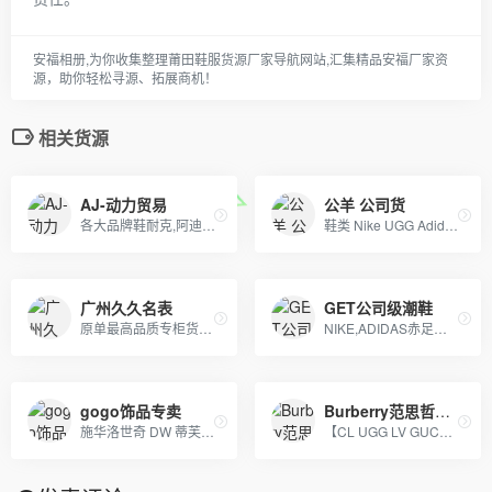
安福相册,为你收集整理莆田鞋服货源厂家导航网站,汇集精品安福厂家资
源，助你轻松寻源、拓展商机！
相关货源
AJ-动力贸易
公羊 公司货
各大品牌鞋耐克,阿迪达斯,匡威,万斯、LV 、GUCCI、香奈儿等包包 、皮带、帽子
鞋类 Nike UGG Adidas 阿斯克斯Asics Nike Air Max 匡威converse
广州久久名表
GET公司级潮鞋
原单最高品质专柜货。卡西欧 DW 施华洛 卡地亚 天梭 浪琴 瑞士ETA机芯定制…….等
NIKE,ADIDAS赤足鞋，文化板鞋，登山鞋各个系列。及UGG系列童鞋。大人鞋主销NIKE赤足2代，20K，2012,09系列
gogo饰品专卖
Burberry范思哲工厂
施华洛世奇 DW 蒂芙尼 潘多拉
【CL UGG LV GUCC 托里伯奇 耐克 阿迪达斯】等 鞋类 包包 手表 等各类贸易批发 本季主打：CL男女鞋 UGG雪地靴