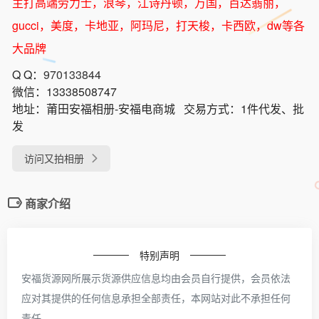
主打高端劳力士，浪琴，江诗丹顿，万国，百达翡丽，
gucci，美度，卡地亚，阿玛尼，打天梭，卡西欧，dw等各
大品牌
Q Q：
970133844
微信：
13338508747
地址：
莆田安福相册-安福电商城
交易方式：
1件代发、批
发
访问又拍相册
商家介绍
特别声明
安福货源网所展示货源供应信息均由会员自行提供，会员依法
应对其提供的任何信息承担全部责任，本网站对此不承担任何
责任。