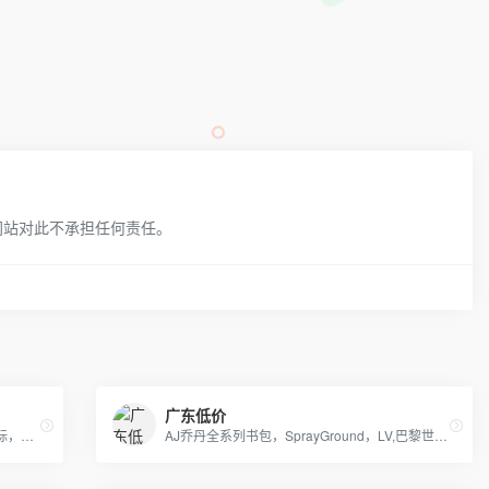
网站对此不承担任何责任。
广东低价
耐克，阿迪，彪马，nb，万斯，匡威，真标，公司货，专柜品质，档口现货批发，淘宝，外贸，微商等各种平台，诚招代理，免费一件代发，欢迎实力代理加盟合作
AJ乔丹全系列书包，SprayGround，LV,巴黎世家包包，可下单，接各路大佬订单