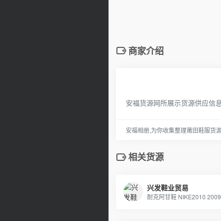
商家介绍
安福货源网所展示货源供应信
安福相册,为你收集整理莆田鞋服货
相关货源
兴发鞋业贸易
耐克阿甘鞋 NIKE2010 20