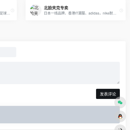
北脸夹克专卖
耐克，阿迪，彪马 ，美津浓， 刺客，猎鹰足球鞋 厂家一件代发
日本一线品牌、香港IT潮服、adidas，nike耐克，Supreme，冠军-Champion ，OFF-WHITE，APE，GVC纪梵希，福神等潮牌服饰包包！
发表评论