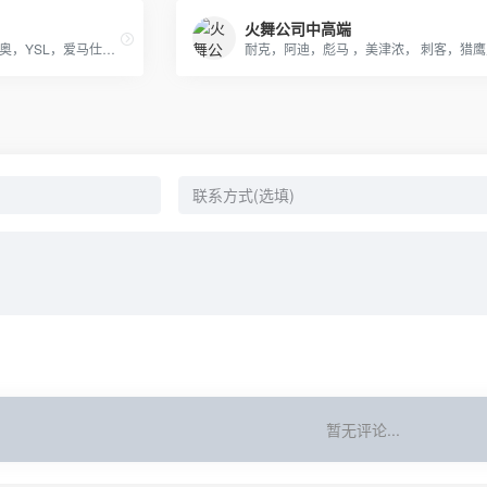
火舞公司中高端
经营 LV，古琦，香奈儿，迪奥，YSL，爱马仕，芬迪，普拉达等国际一线名包，工厂放货，外贸首选。
暂无评论...