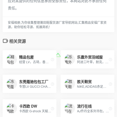
应对其提供的任何信息承担全部责任，本网站对此不承担任何
责任。
安福相册,为你收集整理莆田鞋服货源厂家导航网站,汇集精品安福厂家资
源，助你轻松寻源、拓展商机！
相关货源
精品包屋
乐嘉外贸羽绒服
经营 LV，古琦，香奈儿，迪奥，YSL，爱马仕，芬迪，普拉达等国际一线名包，工厂放货，外贸首选。
阿迪三叶草，耐克，彪马，安德玛，斐乐，乔丹，北面，狼爪，骆驼，始祖鸟等。诚招实力分销商！厂家直销支持批发，一件代发。支持无条件退换货！
东莞蔻驰包包工厂
胜天鞋贸
专营LV GUCCI CHAENL PRADA等几十个品牌产品，5年的品牌经营经验，最低价出货，质量保证，10天无理由退换
NIKE,ADIDAS赤足鞋，文化板鞋，登山鞋各个系列。及UGG系列童鞋。大人鞋主销NIKE赤足2代，20K，2012,09系列
卡西欧 DW
流行在线
卡西欧 G-shock 天梭 阿玛尼 巴宝莉 CK
AJ乔丹全系列书包，SprayGround，LV,巴黎世家包包，可下单，接各路大佬订单