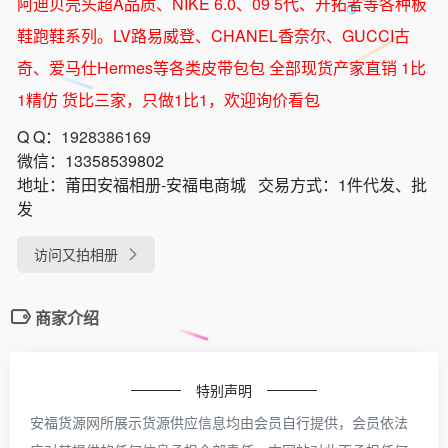
阿迪贝壳头超A品质、NIKE 6.0、09 5代、开拓者等各种板
鞋跑鞋系列。LV路易威登、CHANEL香奈尔、GUCCI古
奇、爱马仕Hermes等各类皮带包包 全部现货产家直销 1比
1精仿 货比三家，只做1比1，欢迎询价看包
Q Q：
1928386169
微信：
13358539802
地址：
莆田安福相册-安福电商城
交易方式：
1件代发、批
发
访问又拍相册
商家介绍
特别声明
安福货源网所展示货源供应信息均由会员自行提供，会员依法