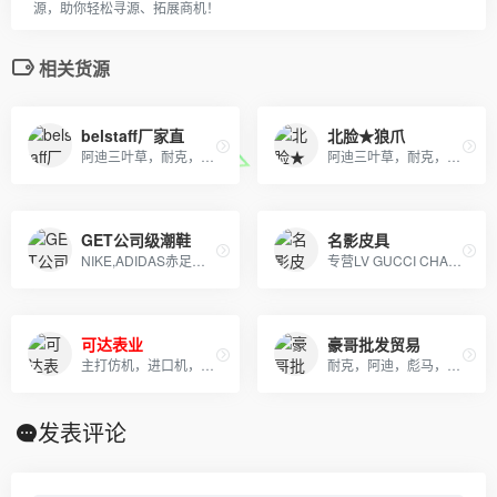
源，助你轻松寻源、拓展商机！
相关货源
belstaff厂家直
北脸★狼爪
阿迪三叶草，耐克，彪马，安德玛，斐乐，乔丹，北面，狼爪，骆驼，始祖鸟等。诚招实力分销商！厂家直销支持批发，一件代发。支持无条件退换货！
阿迪三叶草，耐克，彪马，安德玛，斐乐，乔丹，北面，狼爪，骆驼，始祖鸟等。诚招实力分销商！厂家直销支持批发，一件代发。支持无条件退换货！
GET公司级潮鞋
名影皮具
NIKE,ADIDAS赤足鞋，文化板鞋，登山鞋各个系列。及UGG系列童鞋。大人鞋主销NIKE赤足2代，20K，2012,09系列
专营LV GUCCI CHAENL PRADA等几十个品牌产品，5年的品牌经营经验，最低价出货，质量保证，10天无理由退换
可达表业
豪哥批发贸易
主打仿机，进口机，专柜经典款，价格优势，支持退换
耐克，阿迪，彪马，nb，万斯，匡威，真标，公司货，专柜品质，档口现货批发，淘宝，外贸，微商等各种平台，诚招代理，免费一件代发，欢迎实力代理加盟合作
发表评论