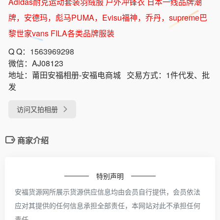
Adidas耐克运动套装羽绒服 户外冲锋衣 日本一线品牌潮
牌，安德玛，彪马PUMA，Evisu福神，乔丹，supreme巴
黎世家vans FILA各类品牌服装
Q Q：
1563969298
微信：
AJ08123
地址：
莆田安福相册-安福电商城
交易方式：
1件代发、批
发
访问又拍相册
商家介绍
特别声明
安福货源网所展示货源供应信息均由会员自行提供，会员依法
应对其提供的任何信息承担全部责任，本网站对此不承担任何
责任。