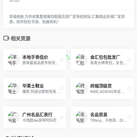
安福相册,为你收集整理莆田鞋服货源厂家导航网站,汇集精品安福厂家资
源，助你轻松寻源、拓展商机！
相关货源
本地手表低价
金汇包包批发厂
原单最高品质专柜货。卡西欧 DW 施华洛 卡地亚 天梭 浪琴 瑞士ETA机芯定制…….等
各类大牌男包，女包，钱包，皮带，杂货等等，支持退换，详情咨询！
华莱士鞋业
终端顶级货
爆款 阿迪达斯耐克各类服装，承接订单 批发 代发。
NIKE,ADIDAS赤足鞋，文化板鞋，登山鞋各个系列。及UGG系列童鞋。大人鞋主销NIKE赤足2代，20K，2012,09系列
广州名品汇表行
名品贸易
卡西欧dw浪琴阿玛尼
Tiffany、卡地亚、Dior、施华洛世奇、梵克雅宝、潘多拉、宝格丽、chanel欧美流行首饰等，以925纯银材质为主，免费配包装，支持一件代发，无理由退换货，可代收货款。厂家一手货源，仓库直发！