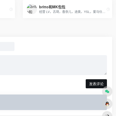
britto和MK包包
经营 LV，古琦，香奈儿，迪奥，YSL，爱马仕，芬迪，普拉达等国际一线名包，工厂放货，外贸首选。
发表评论