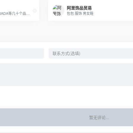
阿里饰品贸易
专营LV GUCCI CHAENL PRADA等几十个品牌产品，5年的品牌经营经验，最低价出货，质量保证，10天无理由退换
包包 服饰 男女鞋
暂无评论...