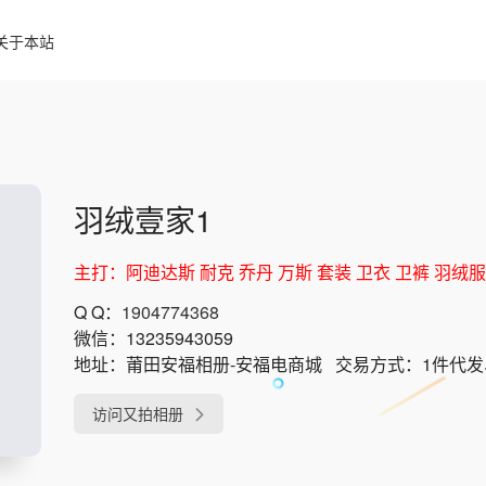
关于本站
羽绒壹家1
主打：阿迪达斯 耐克 乔丹 万斯 套装 卫衣 卫裤 羽绒
Q Q：
1904774368
微信：
13235943059
地址：
莆田安福相册-安福电商城
交易方式：
1件代
访问又拍相册