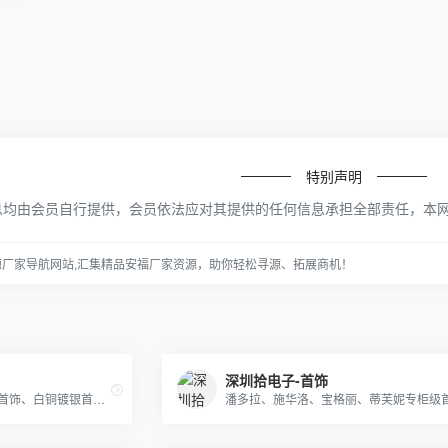
特别声明
息均由会员自行提供，会员依法应对其提供的任何信息承担全部责任，本
源厂家导航网站,汇集精品安福厂家资源，助你轻松寻源、拓展商机！
深圳拾电子-首饰
专业生产明星同款 时尚流行首饰、白铜镀银首饰、黄铜镀真空金首饰、纯黄铜首饰等产品.