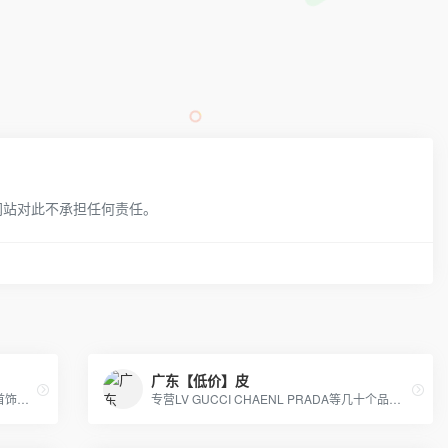
网站对此不承担任何责任。
广东【低价】皮
潘多拉、施华洛、宝格丽、蒂芙妮专柜级首饰批发，全网质量最优，全部现货秒发。
专营LV GUCCI CHAENL PRADA等几十个品牌产品，5年的品牌经营经验，最低价出货，质量保证，10天无理由退换