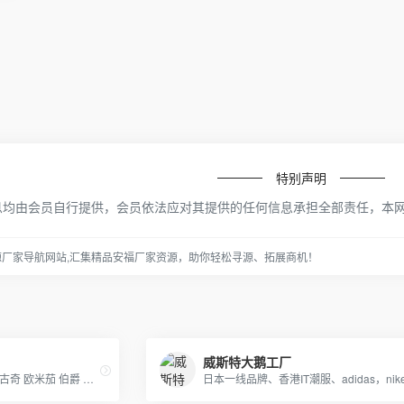
特别声明
息均由会员自行提供，会员依法应对其提供的任何信息承担全部责任，本
源厂家导航网站,汇集精品安福厂家资源，助你轻松寻源、拓展商机！
威斯特大鹅工厂
浪琴 天梭 卡地亚 LV 香奈儿 古奇 欧米茄 伯爵 阿玛尼 DW手表 卡西欧 劳力士