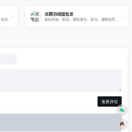
龙腾羽绒服批发
耐克 阿迪达斯 匡威 彪马运动服生厂批发并支持网上一代代发! 阿迪达斯三叶草,耐克新款卫衣，T恤，套装，休闲运动裤等生产批发、 主要有：Nike耐克、Adidas阿迪达斯、Converse匡威、 Puma彪马等运动服、T恤、卫衣、休闲外套
真标阿迪、耐克，爆款斐乐、彪马，潮牌冠军、莫斯奇诺，奢侈品牌古驰、阿玛尼 ED HARDY、PHILIPP PLEIN
发表评论