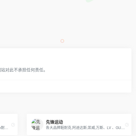
网站对此不承担任何责任。
先锋运动
日本一线品牌、香港IT潮服、adidas，nike耐克，Supreme，冠军-Champion ，OFF-WHITE，APE，GVC纪梵希，福神等潮牌服饰包包！
各大品牌鞋耐克,阿迪达斯,匡威,万斯、LV 、GUCCI、香奈儿等包包 、皮带、帽子