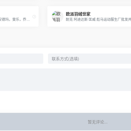
欧派羽绒世家
阿迪三叶草，耐克，彪马，安德玛，斐乐，乔丹，北面，狼爪，骆驼，始祖鸟等。诚招实力分销商！厂家直销支持批发，一件代发。支持无条件退换货！
暂无评论...