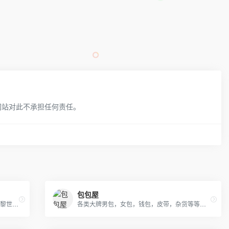
网站对此不承担任何责任。
包包屋
AJ乔丹全系列书包，SprayGround，LV,巴黎世家包包，可下单，接各路大佬订单
各类大牌男包，女包，钱包，皮带，杂货等等，支持退换，详情咨询！