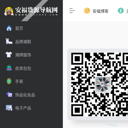
安福博客
首页
品牌潮鞋
潮牌服饰
皮具包包
手表
饰品化妆品
电子产品