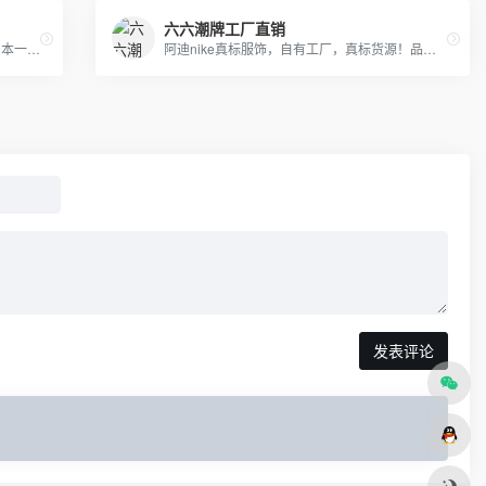
六六潮牌工厂直销
Adidas耐克运动套装羽绒服 户外冲锋衣 日本一线品牌潮牌，安德玛，彪马PUMA，Evisu福神，乔丹，supreme巴黎世家vans FILA各类品牌服装
阿迪nike真标服饰，自有工厂，真标货源！品质保证，欢迎批发或者来样定做，实体天猫首选！支持一件代发，欢迎批发拿货来样定做，真标一手货源。实体网店进货首选，专柜比一比出货 只做一比一的！！！
发表评论