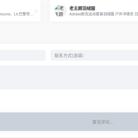
老主顾羽绒服
AJ乔丹全系列书包，SprayGround，LV,巴黎世家包包，可下单，接各路大佬订单
暂无评论...