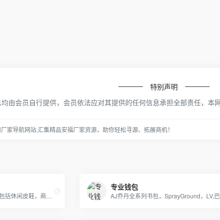
特别声明
息均由会员自行提供，会员依法应对其提供的任何信息承担全部责任，本
源厂家导航网站,汇集精品安福厂家资源，助你轻松寻源、拓展商机！
专业钱包
韩国品牌增高鞋-增高满格，包括休闲皮鞋，商务皮鞋，运动鞋，登山鞋，靴子等