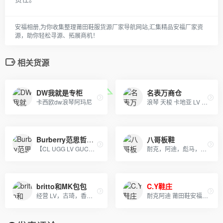
安福相册,为你收集整理莆田鞋服货源厂家导航网站,汇集精品安福厂家资
源，助你轻松寻源、拓展商机！
相关货源
DW我就是专柜
名表万商仓
卡西欧dw浪琴阿玛尼
浪琴 天梭 卡地亚 LV 香奈儿 古奇 欧米茄 伯爵 阿玛尼 DW手表 卡西欧 劳力士
Burberry范思哲工厂
八哥板鞋
【CL UGG LV GUCC 托里伯奇 耐克 阿迪达斯】等 鞋类 包包 手表 等各类贸易批发 本季主打：CL男女鞋 UGG雪地靴
耐克，阿迪，彪马，NB，万斯，匡威，真标公司货 专柜品质 实体店合作，档口现货，批发、淘宝、外贸、微商 、等各种平台， 诚招代理、免费一件代发~欢迎实力代理加盟合作
britto和MK包包
C.Y鞋庄
经营 LV，古琦，香奈儿，迪奥，YSL，爱马仕，芬迪，普拉达等国际一线名包，工厂放货，外贸首选。
耐克阿迪 莆田鞋安福鞋服箱包批发零售