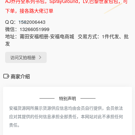
AJ乔丹全系列书包，SprayGround，LV,巴黎世家包包，可
下单，接各路大佬订单
Q Q：
1582006443
微信：
13266051999
地址：
莆田安福相册-安福电商城
交易方式：
1件代发、批
发
访问又拍相册
商家介绍
特别声明
安福货源网所展示货源供应信息均由会员自行提供，会员依法
应对其提供的任何信息承担全部责任，本网站对此不承担任何
责任。