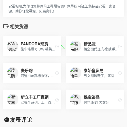
安福相册,为你收集整理莆田鞋服货源厂家导航网站,汇集精品安福厂家资
源，助你轻松寻源、拓展商机！
相关货源
PANDORA现货
精品服
施华洛世奇 DW 蒂芙尼 潘多拉
招全国代理,与您携手共赢天下。欢迎加我微信洽谈。无需代理费，一手货源，支持全国一件代发,真实有效. 主营：各大主流潮牌，奢侈品，包厢，项链配饰，远动品牌
麦乐购
秦始皇贸易
阿迪nike真标服饰，自有工厂，真标货源！品质保证，欢迎批发或者来样定做，实体天猫首选！支持一件代发，欢迎批发拿货来样定做，真标一手货源。实体网店进货首选，专柜比一比出货 只做一比一的！！！
男女潮流鞋子，匡威系列，毛毛虫系列，赤足系列，阿甘系列，清风系列，纽巴伦系列，DC系列，三叶草，耐克跑鞋，didas阿迪达斯，nike耐克鞋 ，puma彪马，空军，开拓者，耐克王，登月，情侣鞋子， 保暖鞋，运动鞋，休闲鞋， 板鞋， 布鞋，跑鞋，热卖鞋，帆布鞋
新立丰工厂直销
珠宝饰品
安福全系列，工厂直销。 本地自取+免费一件代发
包包 服饰 男女鞋
发表评论