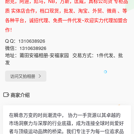
耐克，阿迪，彪马，NB，万斯，匡威，真标公司货 专柜品
质 实体店合作，档口现货，批发、淘宝、外贸、微商 、等
各种平台，诚招代理、免费一件代发~欢迎实力代理加盟合
作！
Q Q：
1310638926
微信：
1310638926
地址：
莆田安福相册-安福家园
交易方式：
1件代发、批
发
访问又拍相册
商家介绍
在瞬息万变的时尚潮流中， 协力一手货源以其卓越的
市场洞察力与深厚的行业底蕴，成为连接全球时尚爱好
者与顶级运动品牌的桥梁。我们专注于为每一位追求品