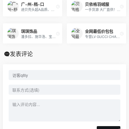
广~州~档~口
贝依格羽绒服
迪贝壳头超A品质、NIKE 6.0、09 5代、开拓者等各种板鞋跑鞋系列。LV路易威登、CHANEL香奈尔、GUCCI古奇、爱马仕Hermes等各类皮带包包 全部现货
一手货源 大厂直供！！阿迪达斯，耐克，彪马，冠军，斐乐，boy，aape ，supreme ，MLB，vans ，off ，Gucci ，LV，Dior ，ck ，巴宝莉，巴黎世家，香奈儿，阿玛尼，芬迪，福神，高田贤三虎头，斯图西，匡威，克罗心，北面，汤姆布朗，纪梵希，乔丹，李宁，安德玛，等各品牌高版爆款潮服，包包，项链，戒指，香水，口红，帽，皮带，手表，耳机，配饰，等奢侈品牌！ 主供：淘宝，天猫，实体店放货，外贸订单，微商代理，档口批发，工厂订单，大量爆款，常年供货！
琪琪饰品
全网最低价包包
潘多拉、施华洛、宝格丽、蒂芙妮专柜级首饰批发，全网质量最优，全部现货秒发。
专营LV GUCCI CHAENL PRADA等几十个品牌产品，5年的品牌经营经验，最低价出货，质量保证，10天无理由退换
发表评论