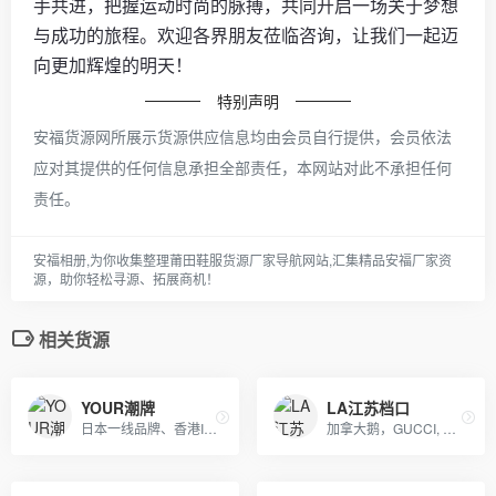
手共进，把握运动时尚的脉搏，共同开启一场关于梦想
与成功的旅程。欢迎各界朋友莅临咨询，让我们一起迈
向更加辉煌的明天！
特别声明
安福货源网所展示货源供应信息均由会员自行提供，会员依法
应对其提供的任何信息承担全部责任，本网站对此不承担任何
责任。
安福相册,为你收集整理莆田鞋服货源厂家导航网站,汇集精品安福厂家资
源，助你轻松寻源、拓展商机！
相关货源
YOUR潮牌
LA江苏档口
日本一线品牌、香港IT潮服、adidas，nike耐克，Supreme，冠军-Champion ，OFF-WHITE，APE，GVC纪梵希，福神等潮牌服饰包包！
加拿大鹅，GUCCI, OFF, supreme , AJ ,耐克，阿迪，彪马，匡威，北面, 福神等各类潮牌包包 服装，支持免费一件代发，每日新款实拍上新。退换无忧！！！